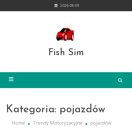
Skip
2026-08-09
to
content
Fish Sim
Kategoria:
pojazdów
Home
Trendy Motoryzacyjne
pojazdów