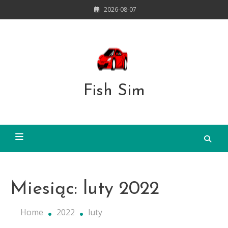
Skip
2026-08-07
to
content
Fish Sim
Miesiąc:
luty 2022
Home
2022
luty