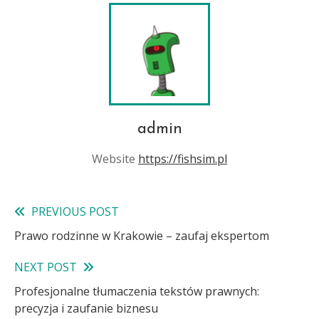
admin
Website
https://fishsim.pl
PREVIOUS POST
Read
Prawo rodzinne w Krakowie – zaufaj ekspertom
more
NEXT POST
articles
Profesjonalne tłumaczenia tekstów prawnych:
precyzja i zaufanie biznesu