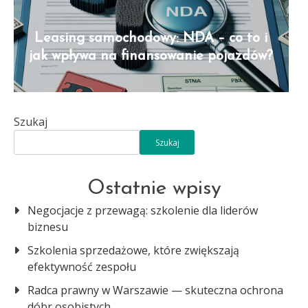
Leasing samochodowy: NDA – co to i
jak wpływa na finansowanie pojazdów?
Szukaj
Szukaj
Ostatnie wpisy
Negocjacje z przewagą: szkolenie dla liderów
biznesu
Szkolenia sprzedażowe, które zwiększają
efektywność zespołu
Radca prawny w Warszawie — skuteczna ochrona
dóbr osobistych