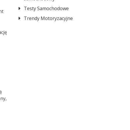
Testy Samochodowe
nt
Trendy Motoryzacyjne
ację
ą
ny,