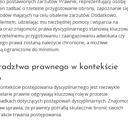
ści postawionych zarzutów. Prawnik, reprezentujący osobę
en zadbać o rzetelne przygotowanie obrony, zapoznanie się
odów mających na celu obalenie zarzutów. Dodatkowo,
ientem, udzielając mu niezbędnej pomocy i wsparcia na
a oraz znajomość prawa dyscyplinarnego stanowią kluczow
i rzetelnemu przygotowaniu i zaangażowaniu adwokata czy
ego prawa zostaną należycie chronione, a możliwe
ną ograniczone do minimum.
oradztwa prawnego w kontekście
o
ntekście postępowania dyscyplinarnego jest niezwykle
ncelarie prawne odgrywają kluczową rolę w procesie
ypadkach dotyczących postępowań dyscyplinarnych. Znajomo
w sprawia, że prawnicy potrafią skutecznie bronić swoich
rakcie trwania postępowania.