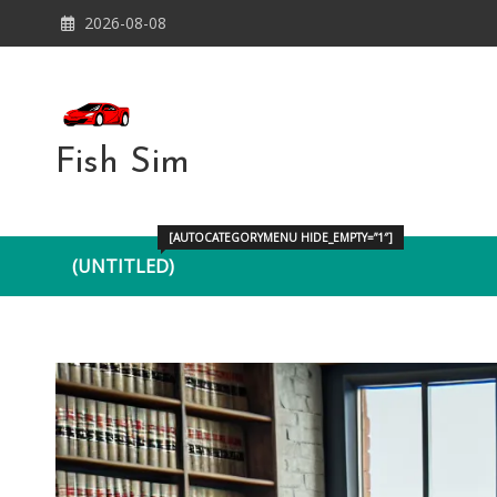
Skip
2026-08-08
to
content
Fish Sim
[AUTOCATEGORYMENU HIDE_EMPTY=”1″]
(UNTITLED)