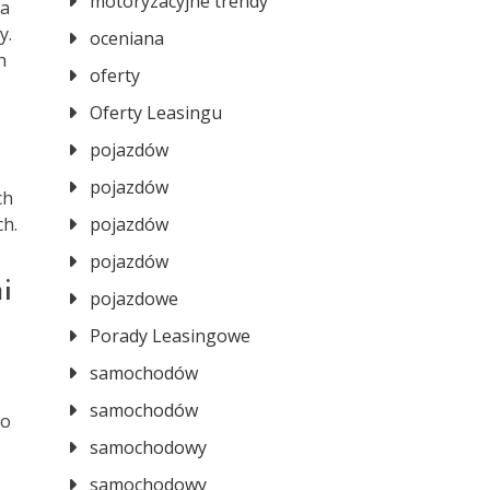
motoryzacyjne trendy
na
y.
oceniana
h
oferty
Oferty Leasingu
pojazdów
pojazdów
ch
ch.
pojazdów
pojazdów
i
pojazdowe
Porady Leasingowe
samochodów
samochodów
go
samochodowy
samochodowy