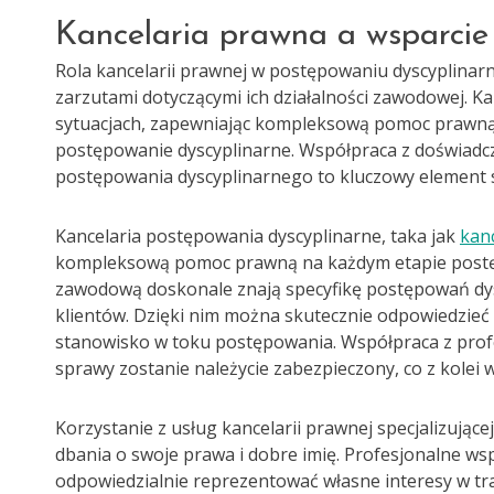
Kancelaria prawna a wsparcie
Rola kancelarii prawnej w postępowaniu dyscyplinarny
zarzutami dotyczącymi ich działalności zawodowej. K
sytuacjach, zapewniając kompleksową pomoc prawną
postępowanie dyscyplinarne. Współpraca z doświadcz
postępowania dyscyplinarnego to kluczowy element s
Kancelaria postępowania dyscyplinarne, taka jak
kan
kompleksową pomoc prawną na każdym etapie postępo
zawodową doskonale znają specyfikę postępowań dysc
klientów. Dzięki nim można skutecznie odpowiedzieć
stanowisko w toku postępowania. Współpraca z prof
sprawy zostanie należycie zabezpieczony, co z kolei
Korzystanie z usług kancelarii prawnej specjalizując
dbania o swoje prawa i dobre imię. Profesjonalne ws
odpowiedzialnie reprezentować własne interesy w tr