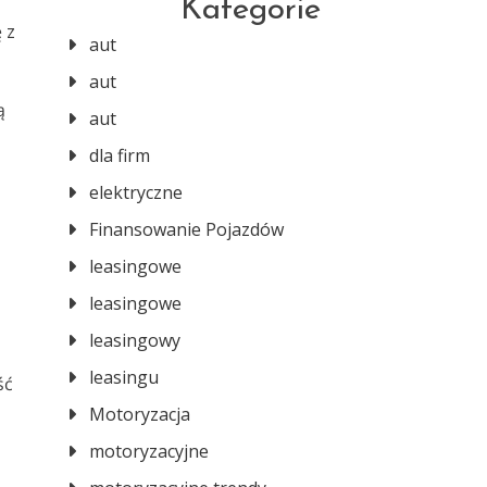
Kategorie
 z
aut
aut
ą
aut
dla firm
elektryczne
Finansowanie Pojazdów
leasingowe
leasingowe
leasingowy
leasingu
ść
Motoryzacja
motoryzacyjne