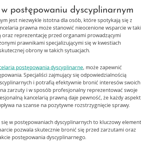
 w postępowaniu dyscyplinarnym
m jest niezwykle istotna dla osób, które spotykają się z
ancelaria prawna może stanowić nieocenione wsparcie w tak
 oraz reprezentację przed organami prowadzącymi
onymi prawnikami specjalizującymi się w kwestiach
kutecznej obrony w takich sytuacjach.
celaria postępowania dyscyplinarne
, może zapewnić
wania. Specjaliści zajmujący się odpowiedzialnością
yplinarnych i potrafią efektywnie bronić interesów swoich
 na zarzuty i w sposób profesjonalny reprezentować swoje
esjonalną kancelarią prawną daje pewność, że każdy aspekt
 wpływa na szanse na pozytywne rozstrzygnięcie sprawy.
ej się w postępowaniach dyscyplinarnych to kluczowy elemen
parcie pozwala skutecznie bronić się przed zarzutami oraz
akcie postępowania dyscyplinarnego.