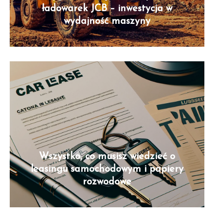
ładowarek JCB – inwestycja w
wydajność maszyny
Wszystko, co musisz wiedzieć o
leasingu samochodowym i papiery
rozwodowe