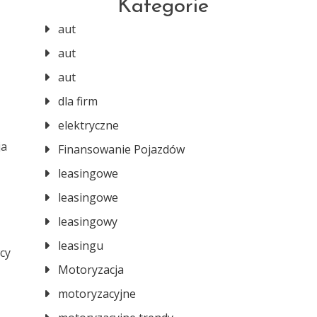
Kategorie
aut
aut
aut
dla firm
elektryczne
ja
Finansowanie Pojazdów
leasingowe
leasingowe
leasingowy
leasingu
cy
Motoryzacja
motoryzacyjne