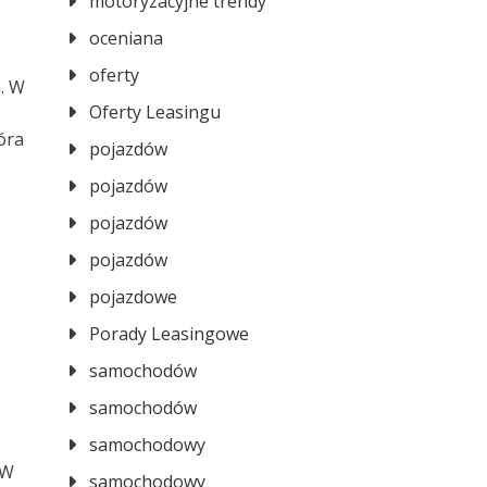
motoryzacyjne trendy
oceniana
oferty
. W
Oferty Leasingu
óra
pojazdów
pojazdów
pojazdów
pojazdów
pojazdowe
Porady Leasingowe
samochodów
samochodów
samochodowy
 W
samochodowy