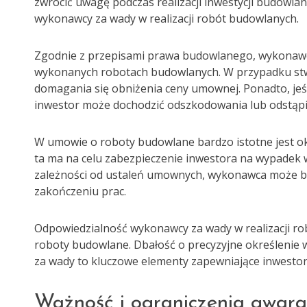
zwrócić uwagę podczas realizacji inwestycji budowla
wykonawcy za wady w realizacji robót budowlanych.
Zgodnie z przepisami prawa budowlanego, wykonawc
wykonanych robotach budowlanych. W przypadku stwi
domagania się obniżenia ceny umownej. Ponadto, jeśl
inwestor może dochodzić odszkodowania lub odstąp
W umowie o roboty budowlane bardzo istotne jest o
ta ma na celu zabezpieczenie inwestora na wypadek
zależności od ustaleń umownych, wykonawca może b
zakończeniu prac.
Odpowiedzialność wykonawcy za wady w realizacji r
roboty budowlane. Dbałość o precyzyjne określenie
za wady to kluczowe elementy zapewniające inwestor
Ważność i ograniczenia gwara