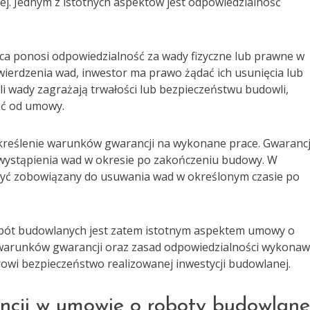
nej. Jednym z istotnych aspektów jest odpowiedzialność
a ponosi odpowiedzialność za wady fizyczne lub prawne w
erdzenia wad, inwestor ma prawo żądać ich usunięcia lub
i wady zagrażają trwałości lub bezpieczeństwu budowli,
ić od umowy.
kreślenie warunków gwarancji na wykonane prace. Gwaranc
 wystąpienia wad w okresie po zakończeniu budowy. W
yć zobowiązany do usuwania wad w określonym czasie po
obót budowlanych jest zatem istotnym aspektem umowy o
 warunków gwarancji oraz zasad odpowiedzialności wykonaw
owi bezpieczeństwo realizowanej inwestycji budowlanej.
ncji w umowie o roboty budowlane